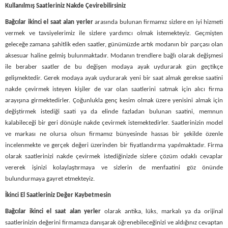
Kullanılmış Saatleriniz Nakde Çevirebilirsiniz
Bağcılar ikinci el saat alan yerler
arasında bulunan firmamız sizlere en iyi hizmeti
vermek ve tavsiyelerimiz ile sizlere yardımcı olmak istemekteyiz. Geçmişten
geleceğe zamana şahitlik eden saatler, günümüzde artık modanın bir parçası olan
aksesuar haline gelmiş bulunmaktadır. Modanın trendlere bağlı olarak değişmesi
ile beraber saatler de bu değişen modaya ayak uydurarak gün geçtikçe
gelişmektedir. Gerek modaya ayak uydurarak yeni bir saat almak gerekse saatini
nakde çevirmek isteyen kişiler de var olan saatlerini satmak için alıcı firma
arayışına girmektedirler. Çoğunlukla genç kesim olmak üzere yenisini almak için
değiştirmek istediği saati ya da elinde fazladan bulunan saatini, memnun
kalabileceği bir geri dönüşle nakde çevirmek istemektedirler. Saatlerinizin model
ve markası ne olursa olsun firmamız bünyesinde hassas bir şekilde özenle
incelenmekte ve gerçek değeri üzerinden bir fiyatlandırma yapılmaktadır. Firma
olarak saatlerinizi nakde çevirmek istediğinizde sizlere çözüm odaklı cevaplar
vererek işinizi kolaylaştırmaya ve sizlerin de menfaatini göz önünde
bulundurmaya gayret etmekteyiz.
İkinci El Saatleriniz Değer Kaybetmesin
Bağcılar ikinci el saat alan yerler
olarak antika, lüks, markalı ya da orijinal
saatlerinizin değerini firmamıza danışarak öğrenebileceğinizi ve aldığınız cevaptan