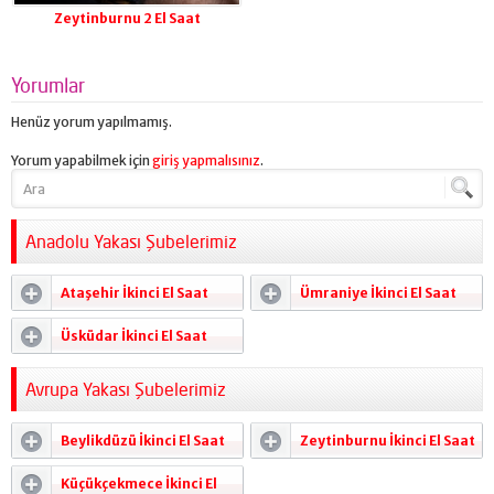
Zeytinburnu 2 El Saat
Yorumlar
Henüz yorum yapılmamış.
Yorum yapabilmek için
giriş yapmalısınız
.
Anadolu Yakası Şubelerimiz
Ataşehir İkinci El Saat
Ümraniye İkinci El Saat
Alanlar
Alanlar
Üsküdar İkinci El Saat
Alanlar
Avrupa Yakası Şubelerimiz
Beylikdüzü İkinci El Saat
Zeytinburnu İkinci El Saat
Alanlar
Alanlar
Küçükçekmece İkinci El