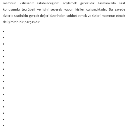
memnun kalırsanız satabileceğinizi söylemek gereklidir. Firmamızda saat
konusunda tecrübeli ve işini severek yapan kişiler çalışmaktadır. Bu sayede
sizlerle saatinizin gerçek değeri üzerinden sohbet etmek ve sizleri memnun etmek
de işimizin bir parçasıdır.
https://transportsylvain.com/
psikologi taruhan slot mimislot
traffic server slot
slot gacor hari ini
link slot gacor
link gacor
mimislot toto
mimislot
Informasi Slot Gacor
mimislot
MIMISLOT
web gacor
mimislot
mimislot
mimislot
slot gacor