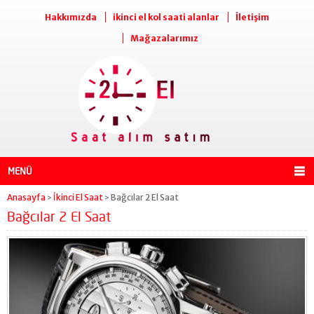
Hakkımızda
ikinci el kol saati alanlar
İletişim
Mağazalarımız
MENÜ
Anasayfa
İkinci El Saat
Bağcılar 2 El Saat
>
>
Bağcılar 2 El Saat