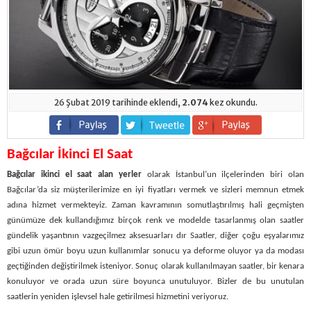
26 Şubat 2019 tarihinde eklendi,
2.074
kez okundu.
Bağcılar İkinci El Saat
Bağcılar ikinci el saat alan yerler
olarak İstanbul’un ilçelerinden biri olan
Bağcılar’da siz müşterilerimize en iyi fiyatları vermek ve sizleri memnun etmek
adına hizmet vermekteyiz. Zaman kavramının somutlaştırılmış hali geçmişten
günümüze dek kullandığımız birçok renk ve modelde tasarlanmış olan saatler
gündelik yaşantının vazgeçilmez aksesuarları dır Saatler, diğer çoğu eşyalarımız
gibi uzun ömür boyu uzun kullanımlar sonucu ya deforme oluyor ya da modası
geçtiğinden değiştirilmek isteniyor. Sonuç olarak kullanılmayan saatler, bir kenara
konuluyor ve orada uzun süre boyunca unutuluyor. Bizler de bu unutulan
saatlerin yeniden işlevsel hale getirilmesi hizmetini veriyoruz.