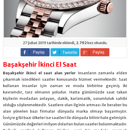
27 Şubat 2019 tarihinde eklendi,
2.792
kez okundu.
Başakşehir İkinci El Saat
Başakşehir ikinci el saat alan yerler
insanların zamanla elden
çıkarmak istedikleri saatler konusunda hizmet vermektedir. Saat
kullanan insanlar için zaman ve moda birbirine geçmiş iki
kavramdır, tarz olmanın yoludur. Hatta günümüzde saat takan
kişilerin modadan anlayan, dakik, karizmatik, sorumluluk sahibi
olduğu söylenmektedir. Saatlere olan ilginin artması ile beraber bu
alan yönelen bazı firmalar dünyada marka olmayı başarmıştır.
İsviçre gibi bazı ülkeler ise saatleri ile dünyada bilinir hale gelmiştir.
Günümüzde değerleri milyon dolarları bulan saatler bulunmaktadır.