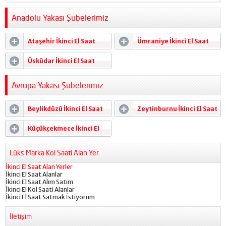
Anadolu Yakası Şubelerimiz
Ataşehir İkinci El Saat
Ümraniye İkinci El Saat
Alanlar
Alanlar
Üsküdar İkinci El Saat
Alanlar
Avrupa Yakası Şubelerimiz
Beylikdüzü İkinci El Saat
Zeytinburnu İkinci El Saat
Alanlar
Alanlar
Küçükçekmece İkinci El
Saat Alanlar
Lüks Marka Kol Saati Alan Yer
İkinci El Saat Alan Yerler
İkinci El Saat Alanlar
İkinci El Saat Alım Satım
İkinci El Kol Saati Alanlar
İkinci El Saat Satmak İstiyorum
İletişim