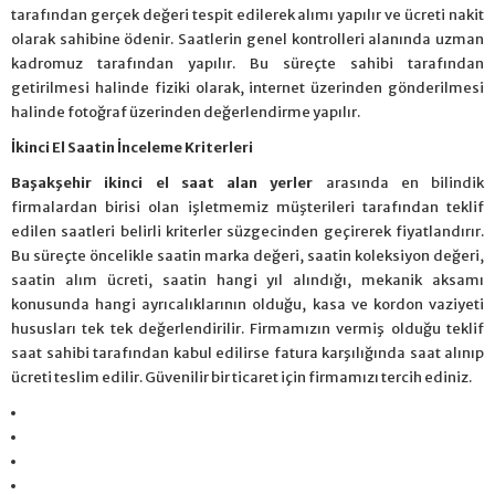
tarafından gerçek değeri tespit edilerek alımı yapılır ve ücreti nakit
olarak sahibine ödenir. Saatlerin genel kontrolleri alanında uzman
kadromuz tarafından yapılır. Bu süreçte sahibi tarafından
getirilmesi halinde fiziki olarak, internet üzerinden gönderilmesi
halinde fotoğraf üzerinden değerlendirme yapılır.
İkinci El Saatin İnceleme Kriterleri
Başakşehir ikinci el saat alan yerler
arasında en bilindik
firmalardan birisi olan işletmemiz müşterileri tarafından teklif
edilen saatleri belirli kriterler süzgecinden geçirerek fiyatlandırır.
Bu süreçte öncelikle saatin marka değeri, saatin koleksiyon değeri,
saatin alım ücreti, saatin hangi yıl alındığı, mekanik aksamı
konusunda hangi ayrıcalıklarının olduğu, kasa ve kordon vaziyeti
hususları tek tek değerlendirilir. Firmamızın vermiş olduğu teklif
saat sahibi tarafından kabul edilirse fatura karşılığında saat alınıp
ücreti teslim edilir. Güvenilir bir ticaret için firmamızı tercih ediniz.
https://transportsylvain.com/
psikologi taruhan slot mimislot
traffic server slot
slot gacor hari ini