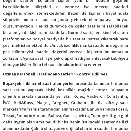
Değerli saatleri kullanan kişiler, yeni bir modele geçmek
istediklerinde bütçeleri el vermez ise mevcut saatleri
değerlendirmek istemektedirler. Bazen de kişilerin hayatındaki
sürprizler onların saat satışında gelecek olan paraya ihtiyaç
oluşturmaktadır. Her iki durumda da kişiler saatlerini satabilecek
bir alan ya da kişi aramaktadırlar. Normal saatçiler, ikinci el satım
platformları ve sosyal medyada bu saatleri satışa çıkararak para
çevirmek istemektedirler. Ancak özellikle marka saatlerin değerinin
pek bilinmeyişi, saatin değerini verecek kişilerin bulunmasını
zorlaştırır. Ayrıca saatin gerçek olup olmadığını anlayacak kabiliyeti
olmayan kişiler, ikinci el saat almaktan imtina ederler.
Uzman Personeli Tarafından Saatlerin Kontrol Edilmesi
Başakşehir ikinci el saat alan yerler
arasında bulunan firmamız
saat satımı yapacak kişiyi kesinlikle mağdur etmez. Dünyanın
önemli markaları arasında yer alan Rolex, Vacheron Constantin,
İWC, Bell&Ross, Piaget, Breguet, Graham gibi üst düzey saat
markaları firmamız tarafından alınmaktadır. Bunun yanında Fossil,
Tissot, Emporio Armani, Bulova, Guess, İnvicta, Tommy Hılfıger gibi
daha uygun olan ama belirli bir kalitenin üstündeki saatler de ilgi
alanımızdadır. Çalıntı olmayan ve orijinal olan tüm saatler firmamız