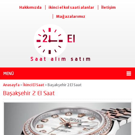
Hakkımızda
ikinci el kol saati alanlar
İletişim
Mağazalarımız
MENÜ
Anasayfa
İkinci El Saat
Başakşehir 2 El Saat
>
>
Başakşehir 2 El Saat