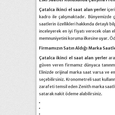
Çatalca ikinci el saat alan yerler
içer
kadro ile çalışmaktadır. Bünyemizde ç
saatlerin özellikleri hakkında detaylı bil
inceleyerek en iyi fiyatı verecek olan 
memnuniyetini koruma ilkesine uyar. Öde
Firmamızın Satın Aldığı Marka Saatl
Çatalca ikinci el saat alan yerler
ara
güven veren firmamız dünyaca tanınmış 
Elinizde orijinal marka saat varsa ve en 
seçebilirsiniz. Kronometreli saat kulla
zarafeti temsil eden Zenith marka saatl
satarak nakit ödeme alabilirsiniz.
https://transportsylvain.com/
psikologi taruhan slot mimislot
traffic server slot