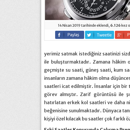
14 Nisan 2019 tarihinde eklendi,
6.126
kez o
yerimiz satmak istediğiniz saatinizi si
ile buluşturmaktadır. Zamana hâkim o
geçmişte su saati, güneş saati, kum saat
insanların zamana hâkim olma düşüncesi 
saatleri icat edilmiştir. İnsanlar için b
görev almıştır. Zarif görüntüsü ile ş
hatırlatan erkek kol saatleri ve daha ni
beğenisine sunulmaktadır. Dünyaca tanın
kişiyi özel kılacak bu saatler çok farklı 
Eski Saatler Konusunda Çalışma Pren