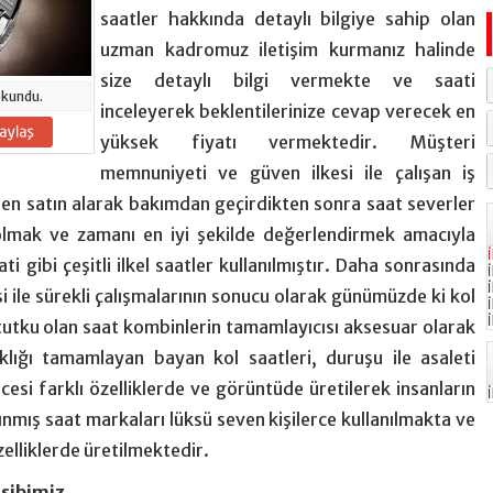
saatler hakkında detaylı bilgiye sahip olan
uzman kadromuz iletişim kurmanız halinde
size detaylı bilgi vermekte ve saati
kundu.
inceleyerek beklentilerinize cevap verecek en
yüksek fiyatı vermektedir. Müşteri
memnuniyeti ve güven ilkesi ile çalışan iş
zden satın alarak bakımdan geçirdikten sonra saat severler
lmak ve zamanı en iyi şekilde değerlendirmek amacıyla
i gibi çeşitli ilkel saatler kullanılmıştır. Daha sonrasında
ile sürekli çalışmalarının sonucu olarak günümüzde ki kol
ir tutku olan saat kombinlerin tamamlayıcısı aksesuar olarak
ıklığı tamamlayan bayan kol saatleri, duruşu ile asaleti
cesi farklı özelliklerde ve görüntüde üretilerek insanların
mış saat markaları lüksü seven kişilerce kullanılmakta ve
özelliklerde üretilmektedir.
sibimiz