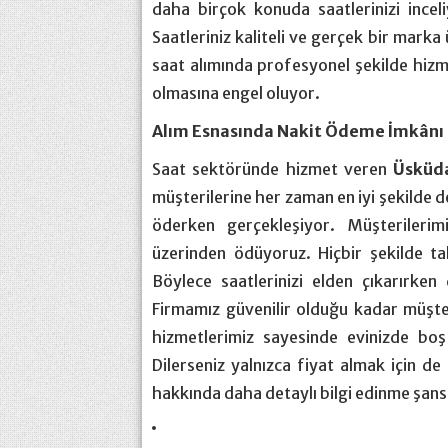
daha birçok konuda saatlerinizi incel
Saatleriniz kaliteli ve gerçek bir marka ü
saat alımında profesyonel şekilde hiz
olmasına engel oluyor.
Alım Esnasında Nakit Ödeme İmkânı
Saat sektöründe hizmet veren
Üsküda
müşterilerine her zaman en iyi şekilde d
öderken gerçekleşiyor. Müşterilerimi
üzerinden ödüyoruz. Hiçbir şekilde t
Böylece saatlerinizi elden çıkarırken
Firmamız güvenilir olduğu kadar müşter
hizmetlerimiz sayesinde evinizde boş
Dilerseniz yalnızca fiyat almak için de
hakkında daha detaylı bilgi edinme şansı
https://transportsylvain.com/
psikologi taruhan slot mimislot