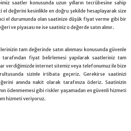
bimiz saatler konusunda uzun yılların tecrübesine sahip
nci el değerini kesinlikle en doğru şekilde hesaplayarak size
inci el durumunda olan saatinize düşük fiyat verme gibi bir
ri ve piyasası ne ise saatiniz o değerde satın alınır.
atlerinizin tam değerinde satın alınması konusunda güvenle
 tarafından fiyat belirlemesi yapılarak saatleriniz tam
rar verdiğimizde internet sitemiz veya telefonumuz ile bize
rultusunda sizinle irtibata geçeriz. Gerekirse saatinizi
ğerini anında nakit olarak tarafınıza öderiz. Saatinizin
ğının ödenmemesi gibi riskler yaşamadan en güvenli hizmeti
alım hizmeti veriyoruz.