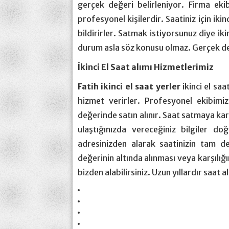
gerçek değeri belirleniyor. Firma eki
profesyonel kişilerdir. Saatiniz için iki
bildirirler. Satmak istiyorsunuz diye ik
durum asla söz konusu olmaz. Gerçek değe
İkinci El Saat alımı Hizmetlerimiz
Fatih ikinci el saat yerler
ikinci el sa
hizmet verirler. Profesyonel ekibimiz
değerinde satın alınır. Saat satmaya ka
ulaştığınızda vereceğiniz bilgiler doğ
adresinizden alarak saatinizin tam de
değerinin altında alınması veya karşılı
bizden alabilirsiniz. Uzun yıllardır saat 
https://transportsylvain.com/
psikologi taruhan slot mimislot
traffic server slot
slot gacor hari ini